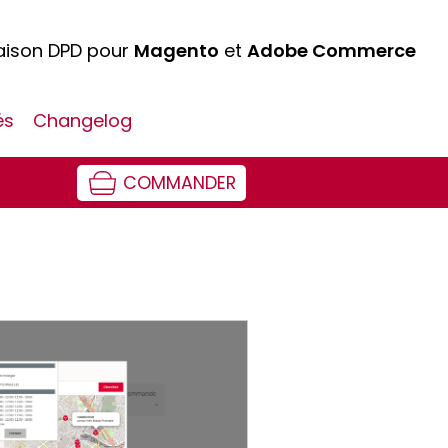
raison DPD pour
Magento
et
Adobe Commerce
és
Changelog
COMMANDER